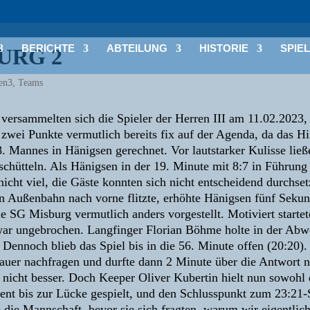
BERICHTE
ABTEILUNG
HISTORIE
SPIE
URG 2
en3
,
Teams
versammelten sich die Spieler der Herren III am 11.02.2023
zwei Punkte vermutlich bereits fix auf der Agenda, da das Hi
. Mannes in Hänigsen gerechnet. Vor lautstarker Kulisse ließe
chütteln. Als Hänigsen in der 19. Minute mit 8:7 in Führung
nicht viel, die Gäste konnten sich nicht entscheidend durchse
en Außenbahn nach vorne flitzte, erhöhte Hänigsen fünf Seku
die SG Misburg vermutlich anders vorgestellt. Motiviert start
ar ungebrochen. Langfinger Florian Böhme holte in der Abw
Dennoch blieb das Spiel bis in die 56. Minute offen (20:20). 
auer nachfragen und durfte dann 2 Minute über die Antwort 
 nicht besser. Doch Keeper Oliver Kubertin hielt nun sowohl 
t bis zur Lücke gespielt, und den Schlusspunkt zum 23:21-Si
 die Mannschaft, bevor sie sich fragten, warum wir eigentlich