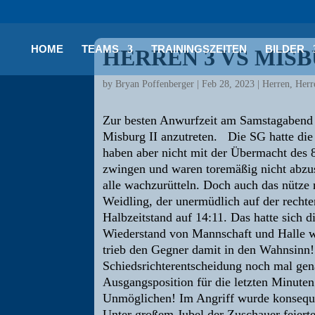
HOME
TEAMS
TRAININGSZEITEN
BILDER
HERREN 3 VS MISB
by
Bryan Poffenberger
|
Feb 28, 2023
|
Herren
,
Herr
Zur besten Anwurfzeit am Samstagabend 
Misburg II anzutreten. Die SG hatte die 
haben aber nicht mit der Übermacht des 8
zwingen und waren toremäßig nicht abzus
alle wachzurütteln. Doch auch das nütze 
Weidling, der unermüdlich auf der recht
Halbzeitstand auf 14:11. Das hatte sich 
Wiederstand von Mannschaft und Halle w
trieb den Gegner damit in den Wahnsinn! 
Schiedsrichterentscheidung noch mal gen
Ausgangsposition für die letzten Minuten
Unmöglichen! Im Angriff wurde konsequen
Unter großem Jubel der Zuschauer feierte