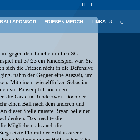
LBALLSPONSOR
FRIESEN MERCH
LINKS
, um gegen den Tabellenfünften SG
nspiel mit 37:23 ein Kinderspiel war. Sie
n sich die Friesen nicht in die Defensive
 ging, nahm der Gegner eine Auszeit, um
tzen. Mit einem wieselflinken Sebastian
nden vor Pausenpfiff noch den
eten die Gäste in Runde zwei. Doch der
ehr einen Ball nach dem anderen und
An dieser Stelle musste Bryan bei einer
nachdenken. Das machte die
die Möglichen, als auch die
eg setzte Flo mit der Schlusssirene.
 keine Eistonne in der Halle haben ? Es