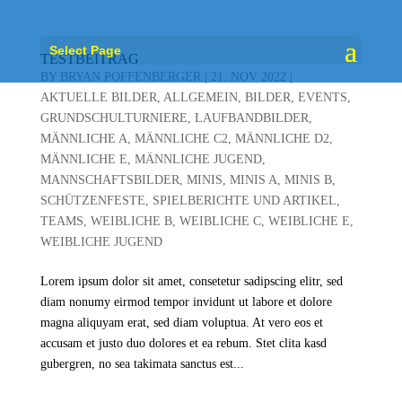
Select Page
TESTBEITRAG
BY
BRYAN POFFENBERGER
|
21. NOV 2022
|
AKTUELLE BILDER
,
ALLGEMEIN
,
BILDER
,
EVENTS
,
GRUNDSCHULTURNIERE
,
LAUFBANDBILDER
,
MÄNNLICHE A
,
MÄNNLICHE C2
,
MÄNNLICHE D2
,
MÄNNLICHE E
,
MÄNNLICHE JUGEND
,
MANNSCHAFTSBILDER
,
MINIS
,
MINIS A
,
MINIS B
,
SCHÜTZENFESTE
,
SPIELBERICHTE UND ARTIKEL
,
TEAMS
,
WEIBLICHE B
,
WEIBLICHE C
,
WEIBLICHE E
,
WEIBLICHE JUGEND
Lorem ipsum dolor sit amet, consetetur sadipscing elitr, sed
diam nonumy eirmod tempor invidunt ut labore et dolore
magna aliquyam erat, sed diam voluptua. At vero eos et
accusam et justo duo dolores et ea rebum. Stet clita kasd
gubergren, no sea takimata sanctus est...