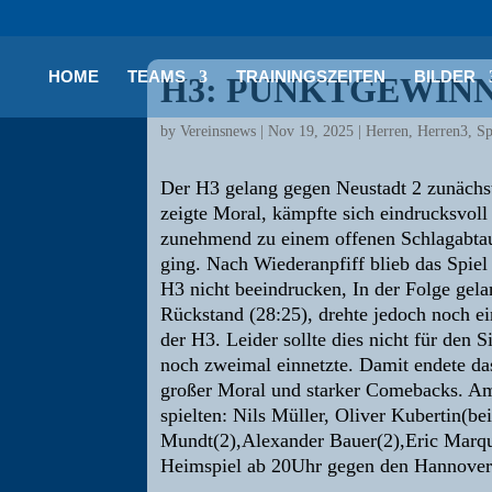
HOME
TEAMS
TRAININGSZEITEN
BILDER
H3: PUNKTGEWINN
by
Vereinsnews
|
Nov 19, 2025
|
Herren
,
Herren3
,
Sp
Der H3 gelang gegen Neustadt 2 zunächst
zeigte Moral, kämpfte sich eindrucksvoll 
zunehmend zu einem offenen Schlagabtaus
ging. Nach Wiederanpfiff blieb das Spiel
H3 nicht beeindrucken, In der Folge gela
Rückstand (28:25), drehte jedoch noch ei
der H3. Leider sollte dies nicht für den 
noch zweimal einnetzte. Damit endete das
großer Moral und starker Comebacks. Am
spielten: Nils Müller, Oliver Kubertin(b
Mundt(2),Alexander Bauer(2),Eric Marqu
Heimspiel ab 20Uhr gegen den Hannover