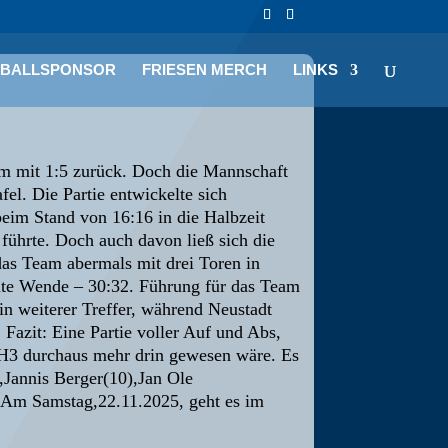
LBALLSPONSOR
FRIESEN MERCH
LINKS
am mit 1:5 zurück. Doch die Mannschaft
el. Die Partie entwickelte sich
eim Stand von 16:16 in die Halbzeit
 führte. Doch auch davon ließ sich die
das Team abermals mit drei Toren in
neute Wende – 30:32. Führung für das Team
ein weiterer Treffer, während Neustadt
Fazit: Eine Partie voller Auf und Abs,
 H3 durchaus mehr drin gewesen wäre. Es
r,Jannis Berger(10),Jan Ole
 Am Samstag,22.11.2025, geht es im