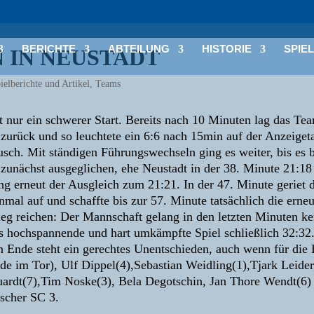
BERICHTE
ABTEILUNG
HISTORIE
SPIE
 IN NEUSTADT
ielberichte und Artikel
,
Teams
 nur ein schwerer Start. Bereits nach 10 Minuten lag das Te
zurück und so leuchtete ein 6:6 nach 15min auf der Anzeigetaf
ch. Mit ständigen Führungswechseln ging es weiter, bis es b
 zunächst ausgeglichen, ehe Neustadt in der 38. Minute 21:18
ng erneut der Ausgleich zum 21:21. In der 47. Minute geriet 
nmal auf und schaffte bis zur 57. Minute tatsächlich die er
Sieg reichen: Der Mannschaft gelang in den letzten Minuten k
 hochspannende und hart umkämpfte Spiel schließlich 32:32. 
 Ende steht ein gerechtes Unentschieden, auch wenn für die
eide im Tor), Ulf Dippel(4),Sebastian Weidling(1),Tjark Leide
ardt(7),Tim Noske(3), Bela Degotschin, Jan Thore Wendt(6)
scher SC 3.