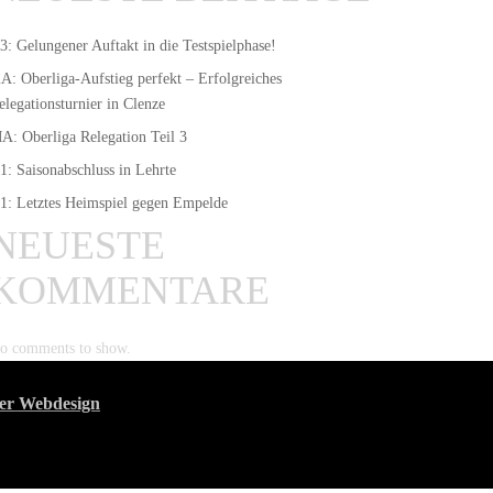
3: Gelungener Auftakt in die Testspielphase!
A: Oberliga-Aufstieg perfekt – Erfolgreiches
elegationsturnier in Clenze
A: Oberliga Relegation Teil 3
1: Saisonabschluss in Lehrte
1: Letztes Heimspiel gegen Empelde
NEUESTE
KOMMENTARE
o comments to show.
er Webdesign