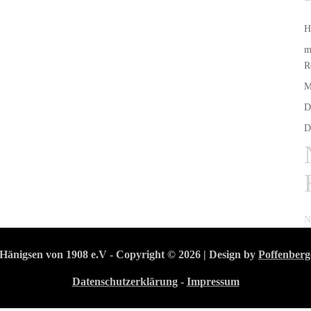
H
m
R
M
D
D
N
Hänigsen von 1908 e.V - Copyright © 2026 | Design by
Poffenberg
Datenschutzerklärung
-
Impressum