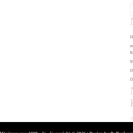
H
m
R
M
D
D
N