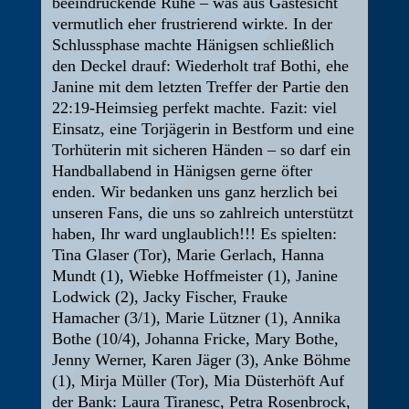
beeindruckende Ruhe – was aus Gästesicht
vermutlich eher frustrierend wirkte. In der
Schlussphase machte Hänigsen schließlich
den Deckel drauf: Wiederholt traf Bothi, ehe
Janine mit dem letzten Treffer der Partie den
22:19-Heimsieg perfekt machte. Fazit: viel
Einsatz, eine Torjägerin in Bestform und eine
Torhüterin mit sicheren Händen – so darf ein
Handballabend in Hänigsen gerne öfter
enden. Wir bedanken uns ganz herzlich bei
unseren Fans, die uns so zahlreich unterstützt
haben, Ihr ward unglaublich!!! Es spielten:
Tina Glaser (Tor), Marie Gerlach, Hanna
Mundt (1), Wiebke Hoffmeister (1), Janine
Lodwick (2), Jacky Fischer, Frauke
Hamacher (3/1), Marie Lützner (1), Annika
Bothe (10/4), Johanna Fricke, Mary Bothe,
Jenny Werner, Karen Jäger (3), Anke Böhme
(1), Mirja Müller (Tor), Mia Düsterhöft Auf
der Bank: Laura Tiranesc, Petra Rosenbrock,