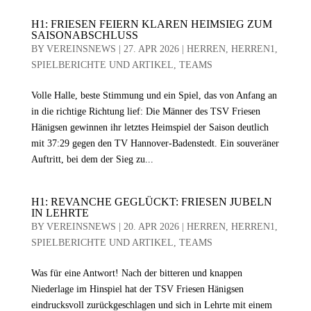
H1: FRIESEN FEIERN KLAREN HEIMSIEG ZUM
SAISONABSCHLUSS
BY
VEREINSNEWS
|
27. APR 2026
|
HERREN
,
HERREN1
,
SPIELBERICHTE UND ARTIKEL
,
TEAMS
Volle Halle, beste Stimmung und ein Spiel, das von Anfang an
in die richtige Richtung lief: Die Männer des TSV Friesen
Hänigsen gewinnen ihr letztes Heimspiel der Saison deutlich
mit 37:29 gegen den TV Hannover-Badenstedt. Ein souveräner
Auftritt, bei dem der Sieg zu...
H1: REVANCHE GEGLÜCKT: FRIESEN JUBELN
IN LEHRTE
BY
VEREINSNEWS
|
20. APR 2026
|
HERREN
,
HERREN1
,
SPIELBERICHTE UND ARTIKEL
,
TEAMS
Was für eine Antwort! Nach der bitteren und knappen
Niederlage im Hinspiel hat der TSV Friesen Hänigsen
eindrucksvoll zurückgeschlagen und sich in Lehrte mit einem