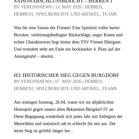
SAISONABSCHLUSSBERICHT – HERREN 1
BY
VEREINSNEWS
|
13. MAY 2026
|
HERREN
,
HERREN1
,
SPIELBERICHTE UND ARTIKEL
,
TEAMS
Was für eine Saison der Friesen! Eine Spielzeit voller harter
Brocken, verletzungsbedingter Rückschläge, enger Kisten und
echter Charaktertests liegt hinter dem TSV Friesen Hänigsen.
Und trotzdem steht am Ende ein bockstarker 4. Platz auf der
Anzeigetafel – absolut...
H3: HISTORISCHER SIEG GEGEN BURGDORF
BY
VEREINSNEWS
|
07. MAY 2026
|
HERREN
,
HERREN3
,
SPIELBERICHTE UND ARTIKEL
,
TEAMS
Am sonnigen Sonntag, 26.04, traten wir im alljährlichen
Heimspiel gegen unsere alten Bekannten Burgdorf IV an.
Diese Begegnung wiederholt sich jedes Jahr seit Anbeginn der
Menschheit und statistisch sah es schlecht für uns aus. Der
letzte Sieg ist gefühlt länger her...