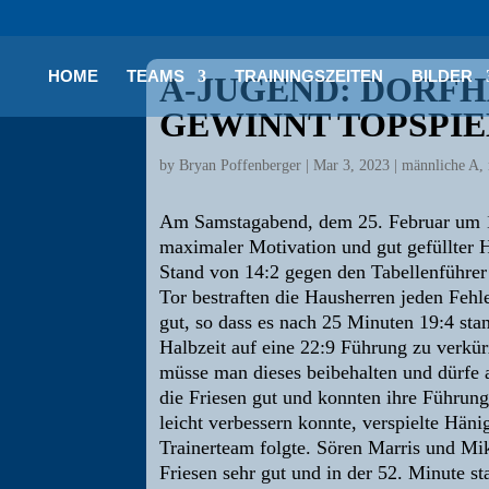
HOME
TEAMS
TRAININGSZEITEN
BILDER
A-JUGEND: DORFH
GEWINNT TOPSPI
by
Bryan Poffenberger
|
Mar 3, 2023
|
männliche A
,
Am Samstagabend, dem 25. Februar um 18
maximaler Motivation und gut gefüllter H
Stand von 14:2 gegen den Tabellenführer 
Tor bestraften die Hausherren jeden Fehle
gut, so dass es nach 25 Minuten 19:4 sta
Halbzeit auf eine 22:9 Führung zu verkür
müsse man dieses beibehalten und dürfe a
die Friesen gut und konnten ihre Führung
leicht verbessern konnte, verspielte Hän
Trainerteam folgte. Sören Marris und Mik
Friesen sehr gut und in der 52. Minute s