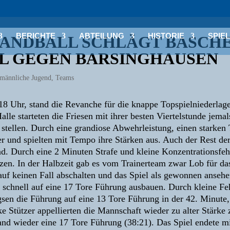
BERICHTE
ABTEILUNG
HISTORIE
SPIE
ANDBALL SCHLÄGT BASCHE
EL GEGEN BARSINGHAUSEN
männliche Jugend
,
Teams
 Uhr, stand die Revanche für die knappe Topspielniederlage
alle starteten die Friesen mit ihrer besten Viertelstunde jem
stellen. Durch eine grandiose Abwehrleistung, einen starken
r und spielten mit Tempo ihre Stärken aus. Auch der Rest der 
nd. Durch eine 2 Minuten Strafe und kleine Konzentrationsfeh
zen. In der Halbzeit gab es vom Trainerteam zwar Lob für das
uf keinen Fall abschalten und das Spiel als gewonnen ansehen
 schnell auf eine 17 Tore Führung ausbauen. Durch kleine Fe
igsen die Führung auf eine 13 Tore Führung in der 42. Minute
e Stützer appellierten die Mannschaft wieder zu alter Stärke
tand wieder eine 17 Tore Führung (38:21). Das Spiel endete m