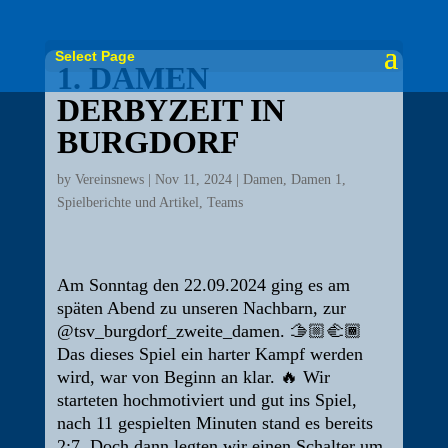
Select Page
1. DAMEN
DERBYZEIT IN
BURGDORF
by
Vereinsnews
|
Nov 11, 2024
|
Damen
,
Damen 1
,
Spielberichte und Artikel
,
Teams
Am Sonntag den 22.09.2024 ging es am
späten Abend zu unseren Nachbarn, zur
@tsv_burgdorf_zweite_damen. 🫱🏼‍🫲🏾
Das dieses Spiel ein harter Kampf werden
wird, war von Beginn an klar. 🔥 Wir
starteten hochmotiviert und gut ins Spiel,
nach 11 gespielten Minuten stand es bereits
2:7. Doch dann legten wir einen Schalter um,